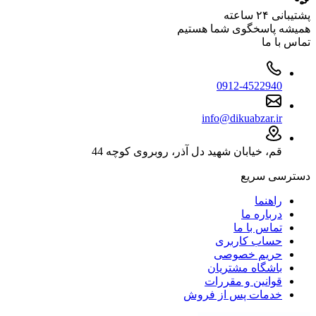
پشتیبانی ۲۴ ساعته
همیشه پاسخگوی شما هستیم
تماس با ما
0912-4522940
info@dikuabzar.ir
قم، خیابان شهید دل آذر، روبروی کوچه 44
دسترسی سریع
راهنما
درباره ما
تماس با ما
حساب کاربری
حریم خصوصی
باشگاه مشتریان
قوانین و مقررات
خدمات پس از فروش